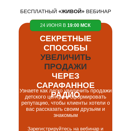
БЕСПЛАТНЫЙ
«ЖИВОЙ»
ВЕБИНАР
24 ИЮНЯ В
19:00 МСК
СЕКРЕТНЫЕ
СПОСОБЫ
УВЕЛИЧИТЬ
ПРОДАЖИ
ЧЕРЕЗ
САРАФАННОЕ
Узнаете как легко увеличить продажи
РАДИО
детского центра и сформировать
репутацию, чтобы клиенты хотели о
вас рассказать своим друзьям и
знакомым
Зарегистрируйтесь на вебинар и