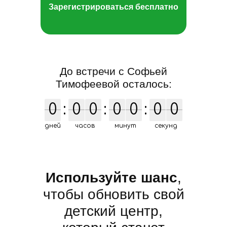
Зарегистрироваться бесплатно
До встречи с Софьей
Тимофеевой осталось:
0
0
:
0
0
0
0
:
0
0
0
0
:
0
0
0
0
дней
часов
минут
секунд
Используйте шанс
,
чтобы обновить свой
детский центр,