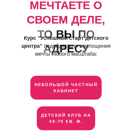
МЕЧТАЕТЕ О
СВОЕМ ДЕЛЕ,
ТО ВЫ ПО
Курс "Успешный старт детского
АДРЕСУ
центра"
подойдет для воплощения
мечты любого масштаба:
НЕБОЛЬШОЙ ЧАСТНЫЙ
КАБИНЕТ
ДЕТСКИЙ КЛУБ НА
40-70 КВ. М.