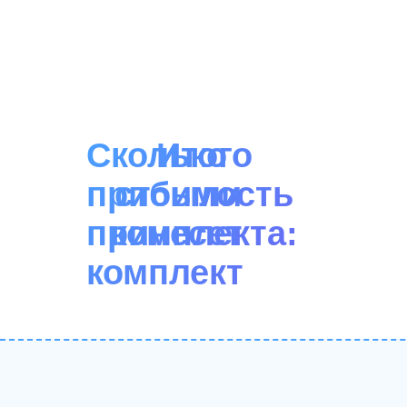
Сколько
Итого
прибыли
стоимость
принесет
комплекта:
комплект