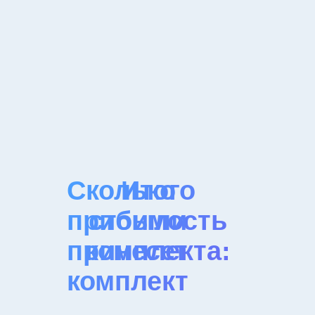
Сколько
Итого
прибыли
стоимость
принесет
комплекта:
комплект