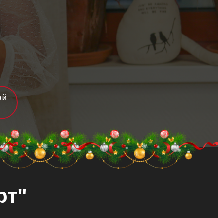
ОЙ
рт"