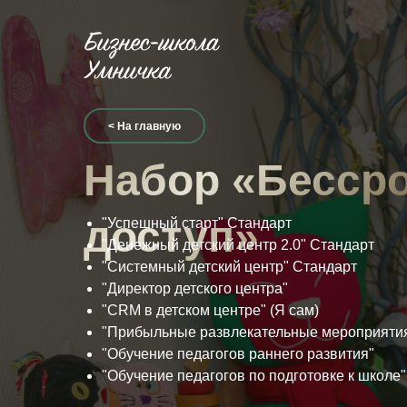
< На главную
Набор «Бесср
доступ»
"Успешный старт" Стандарт
"Денежный детский центр 2.0" Стандарт
"Системный детский центр" Стандарт
"Директор детского центра"
"CRM в детском центре" (Я сам)
"Прибыльные развлекательные мероприятия
"Обучение педагогов раннего развития"
"Обучение педагогов по подготовке к школе"