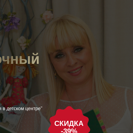
очный
 в детском центре"
СКИДКА
-39%