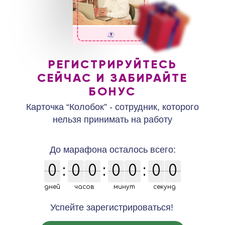
РЕГИСТРИРУЙТЕСЬ
СЕЙЧАС И ЗАБИРАЙТЕ
БОНУС
Карточка “Колобок” - сотрудник, которого
нельзя принимать на работу
До марафона осталось всего:
0
0
:
0
0
0
0
:
0
0
0
0
:
0
0
0
0
дней
часов
минут
секунд
Успейте зарегистрироваться!