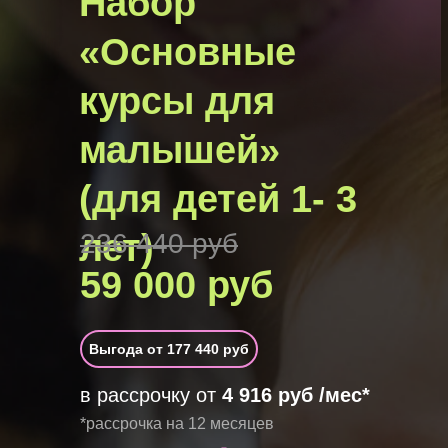
Набор
«Основные
курсы для
малышей»
(для детей 1- 3
лет)
236 440 руб
59 000 руб
Выгода от 177 440 руб
в рассрочку от
4 916 руб /мес*
*рассрочка на 12 месяцев